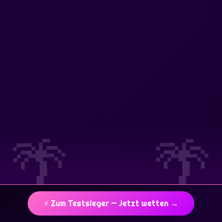
⚡ Zum Testsieger — Jetzt wetten →