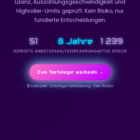
Lizenz, Auszahlungsgeschwindigkeit und
Highroller-Limits geprüft. Kein Risiko, nur
fundierte Entscheidungen.
51
8 Jahre
1 239
GEPRÜFTE ANBIETER
ANALYSEERFAHRUNG
AKTIVE SPIELER
Zum Testsieger wechseln →
🔒 Lizenziert · Sofortige Verifizierung · Kein Risiko